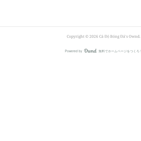
Copyright ©
2026
Cá Độ Bóng Đá's Ownd
.
Powered by
無料でホームページをつくろ
AmebaOwnd